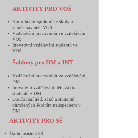
AKTIVITY PRO VOŠ
Koordinátor spolupráce školy a
zaměstnavatele VOŠ
Vzdělávání pracovníků ve vzdělávání
VOŠ
Inovativní vzdělávání studentů ve
VOŠ
Šablony pro DM a INT
Vzdělávání pracovníků ve vzdělávání
DM
Inovativní vzdělávání dětí, žáků a
studentů v DM
Doučování dětí, žáků a studentů
ohrožených školním neúspěchem v
DM
AKTIVITY PRO SŠ
Školní asistent SŠ