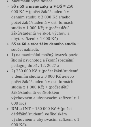
Maximální výše dotace:
SŠ s 59 a méně žáky a VOŠ
= 250
000 Kč + (počet žáků/studentů v
denním studiu x 3 000 Kč a/nebo
počet žáků/studentů v ost. formách
studia x 1 000 Kč) + (počet dětí/
žáků/studentů ve škol. výchov. a
ubyt. zařízení x 1 000 Kč)
SŠ se 60 a více žáky denního studia
=
součet nákladů:
1) na maximální možný úvazek pozic
školní psycholog a školní speciální
pedagog do
31. 12. 2027
a
2) 250 000
Kč + (počet žáků/studentů
v denním studiu x 3 000 Kč a/nebo
počet žáků/studentů v ost. formách
studia x 1 000 Kč) + (počet dětí/
žáků/studentů ve školském
výchovném a ubytovacím zařízení x 1
000 Kč)
DM a INT
= 150 000 Kč + (počet
dětí/žáků/studentů ve školském
výchovném a ubytovacím zařízení x 1
000 Kč).