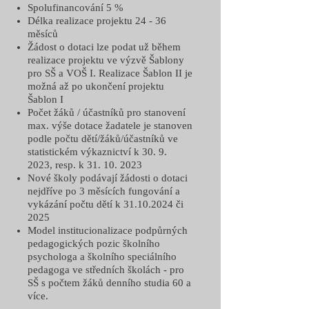
Spolufinancování 5 %
Délka realizace projektu 24 - 36
měsíců
Žádost o dotaci lze podat už během
realizace projektu ve výzvě Šablony
pro SŠ a VOŠ I. Realizace Šablon II je
možná až po ukončení projektu
Šablon I
Počet žáků / účastníků pro stanovení
max. výše dotace žadatele je stanoven
podle počtu dětí/žáků/účastníků ve
statistickém výkaznictví k
30. 9.
2023
, resp. k
31. 10. 2023
Nové školy podávají žádosti o dotaci
nejdříve po 3 měsících fungování a
vykázání počtu dětí k
31.10.2024
či
2025
Model institucionalizace podpůrných
pedagogických pozic školního
psychologa a školního speciálního
pedagoga ve středních školách - pro
SŠ s počtem žáků denního studia 60 a
více.