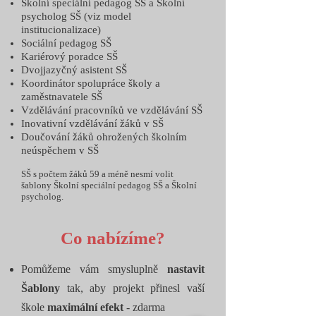
Školní speciální pedagog SŠ a Školní
psycholog SŠ (viz model
institucionalizace)
Sociální pedagog SŠ
Kariérový poradce SŠ
Dvojjazyčný asistent SŠ
Koordinátor spolupráce školy a
zaměstnavatele SŠ
Vzdělávání pracovníků ve vzdělávání SŠ
Inovativní vzdělávání žáků v SŠ
Doučování žáků ohrožených školním
neúspěchem v SŠ
SŠ s počtem žáků 59 a méně nesmí volit
šablony Školní speciální pedagog SŠ a Školní
psycholog.
Co nabízíme?
Pomůžeme vám smysluplně
nastavit
Šablony
tak, aby projekt přinesl vaší
škole
maximální efekt
- zdarma