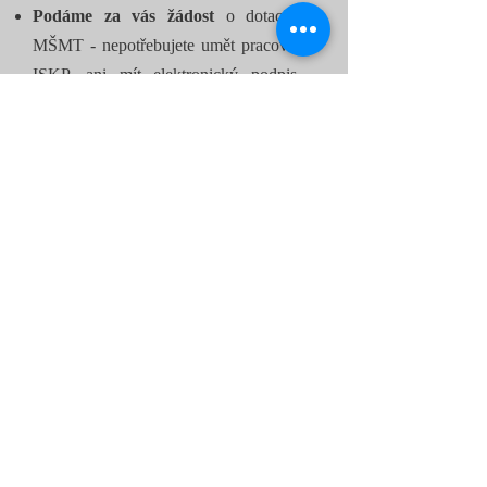
Podáme za vás žádost
o dotaci na
MŠMT - nepotřebujete umět pracovat v
ISKP, ani mít elektronický podpis -
zdarma
Pomůžeme vám uzavřít s MŠMT
smlouvu - tzv.
Právní akt
- po schválení
dotace - v rámci dotačního managementu
Připravíme vám formuláře,
které
budeme v průběhu projektu vykazovat
na MŠMT - v rámci dotačního
managementu
Účastníkům projektu
připravíme
podklady pro činnosti
, které budou
realizovat v Šablonách - v rámci
dotačního managementu
Budeme za vás psát
všechny
monitorovací zprávy
a
jednat za vás