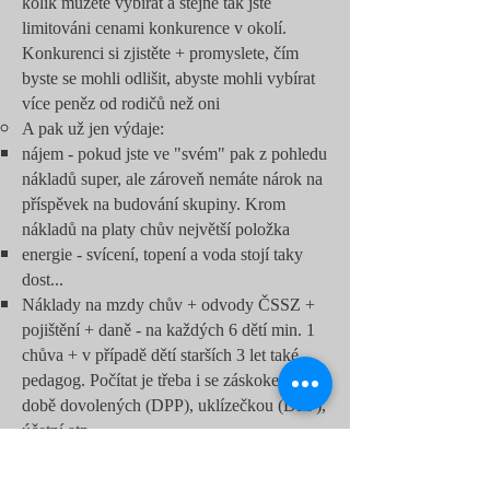
kolik můžete vybírat a stejně tak jste
limitováni cenami konkurence v okolí.
Konkurenci si zjistěte + promyslete, čím
byste se mohli odlišit, abyste mohli vybírat
více peněz od rodičů než oni
A pak už jen výdaje:
nájem - pokud jste ve "svém" pak z pohledu
nákladů super, ale zároveň nemáte nárok na
příspěvek na budování skupiny. Krom
nákladů na platy chův největší položka​
energie - svícení, topení a voda stojí taky
dost...
Náklady na mzdy chův + odvody ČSSZ +
pojištění + daně - na každých 6 dětí min. 1
chůva + v případě dětí starších 3 let také
pedagog. Počítat je třeba i se záskokem v
době dovolených (DPP), uklízečkou (DPP),
účetní atp.
Náklady na internet, telefon, počítač a
hračky, pomůcky a další věci, co potřebujete