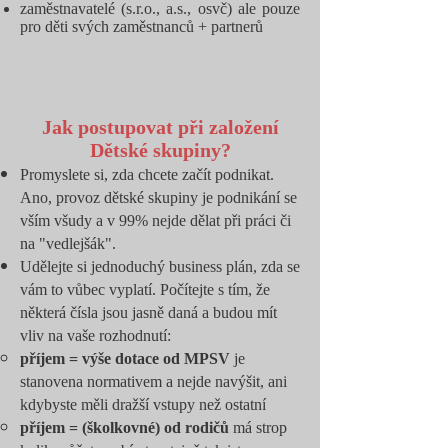
zaměstnavatelé (s.r.o., a.s., osvč) ale pouze
pro děti svých zaměstnanců + partnerů
Jak postupovat při založení
Dětské skupiny?
Promyslete si, zda chcete začít podnikat.
Ano, provoz dětské skupiny je podnikání se
vším všudy a v 99% nejde dělat při práci či
na "vedlejšák".
Udělejte si jednoduchý business plán, zda se
vám to vůbec vyplatí. Počítejte s tím, že
některá čísla jsou jasně daná a budou mít
vliv na vaše rozhodnutí:
příjem = výše dotace od MPSV
je
stanovena normativem a nejde navýšit, ani
kdybyste měli dražší vstupy než ostatní​
příjem =
(školkovné) od rodičů
má strop